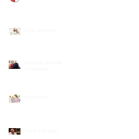
Fazer acontecer!
Culinária: Atividade
Terapêutica!
Fobia Social
O que é Terapia?