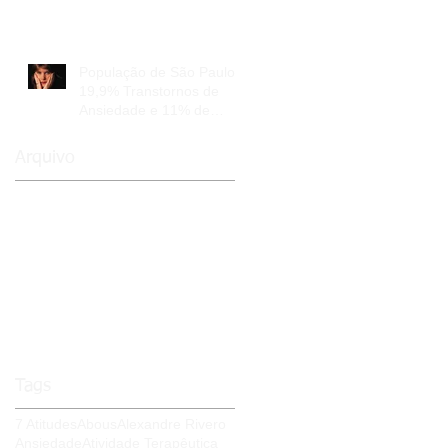
População de São Paulo:
19,9% Transtornos de
Ansiedade e 11% de
Depressão
Arquivo
novembro de 2020
(1)
1 post
agosto de 2015
(2)
2 posts
julho de 2015
(4)
4 posts
junho de 2015
(6)
6 posts
maio de 2015
(3)
3 posts
abril de 2015
(7)
7 posts
fevereiro de 2015
(3)
3 posts
janeiro de 2015
(1)
1 post
Tags
7 Atitudes
Abous
Alexandre Rivero
Ansiedade
Atividade Terapêutica