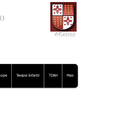
o
46
ano
s
uipe
Terapia Infantil
TDAH
Mais