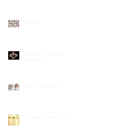
Emoções
Transtorno Obsessivo
Compulsivo
Crise e Casamento
Psicologia: Mente-Corpo