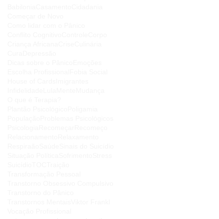
Babilonia
Casamento
Cidadania
Começar de Novo
Como lidar com o Pânico
Conflito Cognitivo
Controle
Corpo
Criança Africana
Crise
Culinária
Cura
Depressão
Dicas sobre o Pânico
Emoções
Escolha Profissional
Fobia Social
House of Cards
Imigrantes
Infidelidade
Lula
Mente
Mudança
O que é Terapia?
Plantão Psicológico
Poligamia
População
Problemas Psicológicos
Psicologia
Recomeçar
Recomeço
Relacionamento
Relaxamento
Respiraão
Saúde
Sinais do Suicídio
Situação Política
Sofrimento
Stress
Suicídio
TOC
Traição
Transformação Pessoal
Transtorno Obsessivo Compulsivo
Transtorno do Pânico
Transtornos Mentais
Viktor Frankl
Vocação Profissional