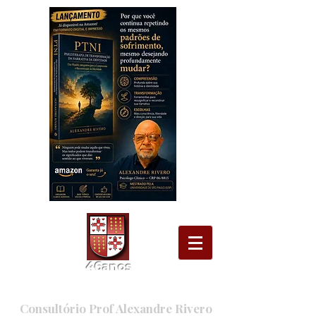
46
ano
s
Consultório Prof Alexandre Rivero