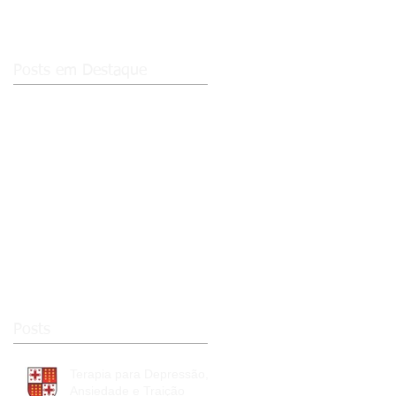
Posts em Destaque
na
Posts
Terapia para Depressão,
Ansiedade e Traição