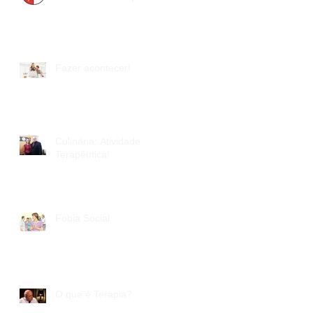
Fazer acontecer!
Culinária: Atividade
Terapêutica!
Fobia Social
O que é Terapia?