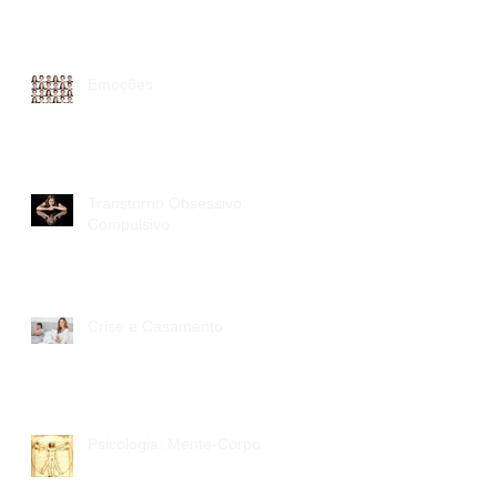
Emoções
Transtorno Obsessivo
Compulsivo
Crise e Casamento
Psicologia: Mente-Corpo