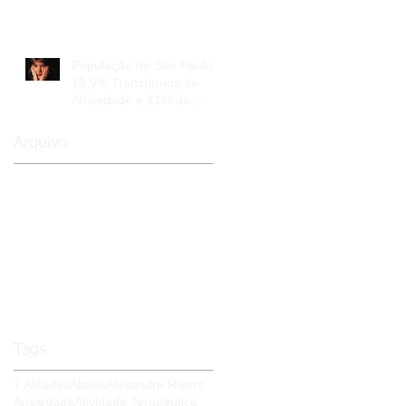
População de São Paulo:
19,9% Transtornos de
Ansiedade e 11% de
Depressão
Arquivo
novembro de 2020
(1)
1 post
agosto de 2015
(2)
2 posts
julho de 2015
(4)
4 posts
junho de 2015
(6)
6 posts
maio de 2015
(3)
3 posts
abril de 2015
(7)
7 posts
fevereiro de 2015
(3)
3 posts
janeiro de 2015
(1)
1 post
Tags
7 Atitudes
Abous
Alexandre Rivero
Ansiedade
Atividade Terapêutica