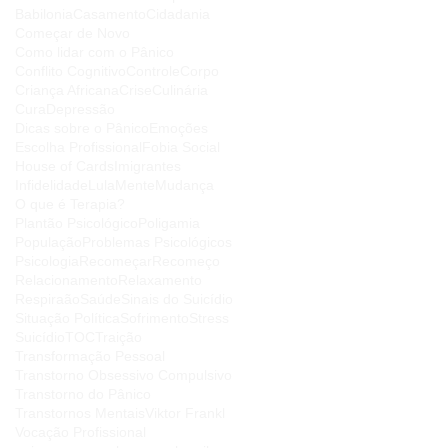
Babilonia
Casamento
Cidadania
Começar de Novo
Como lidar com o Pânico
Conflito Cognitivo
Controle
Corpo
Criança Africana
Crise
Culinária
Cura
Depressão
Dicas sobre o Pânico
Emoções
Escolha Profissional
Fobia Social
House of Cards
Imigrantes
Infidelidade
Lula
Mente
Mudança
O que é Terapia?
Plantão Psicológico
Poligamia
População
Problemas Psicológicos
Psicologia
Recomeçar
Recomeço
Relacionamento
Relaxamento
Respiraão
Saúde
Sinais do Suicídio
Situação Política
Sofrimento
Stress
Suicídio
TOC
Traição
Transformação Pessoal
Transtorno Obsessivo Compulsivo
Transtorno do Pânico
Transtornos Mentais
Viktor Frankl
Vocação Profissional