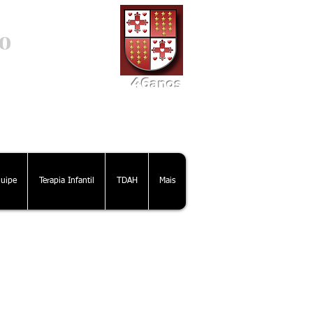
o
46
ano
s
uipe
Terapia Infantil
TDAH
Mais