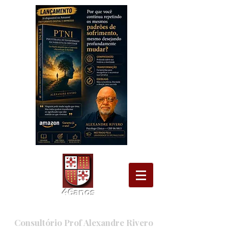
46
ano
s
Consultório Prof Alexandre Rivero