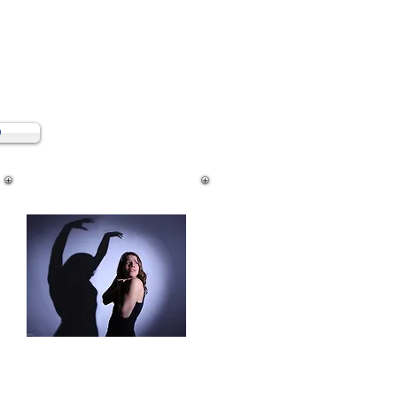
o
Você Sabia ?
O Transtorno do Pânico,
possui uma incidência três
vezes maior em mulheres, do