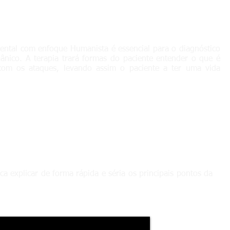
ental com enfoque Humanista é essencial para o diagnóstico
ânico. A terapia trará formas do paciente entender o que é
 com os ataques, levando assim o paciente a ter uma vida
a explicar de forma rápida e séria os principais pontos da