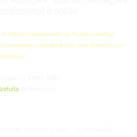
as situações. Criando limitações
profissional e social.
 do Pânico fundamentado na Terapia Cognitiva-
 Humanista possibilitará uma nova perspectiva de
sformação!
atsApp 11 97687 1990
ratuita
de Psicologia
racterizam a síndrome do pânico. Os principais são: