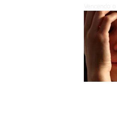
Vencendo o 
"Sou J. P. na adolescência tive
que ficaria louco, meu coração 
e sentia contrações musculares
Procurei cardiologista, clínico e