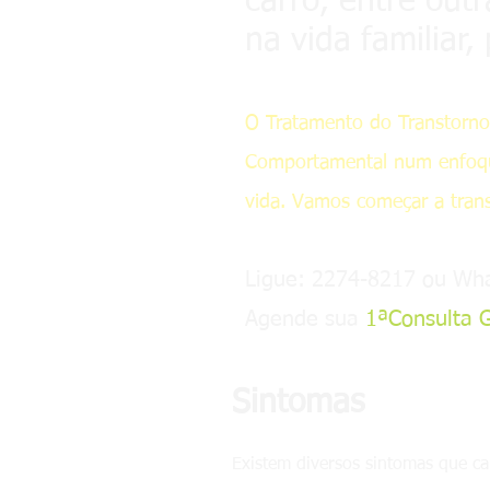
carro, entre outr
na vida familiar, 
O Tratamento do Transtorno
Comportamental num enfoque
vida. Vamos começar a tran
Ligue: 2274-8217 ou Wh
Agende sua
1ªConsulta G
Sintomas
Existem diversos sintomas que ca