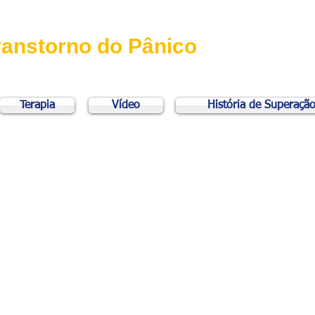
ranstorno do Pânico
Terapia
Vídeo
História de Superaçã