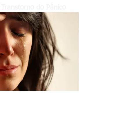
Transtorno do Pânico
 uma crise de aflição muito forte, medo intenso, achava
aumentava a frequência, parecia que desmaiaria, tremia
.
 não foi encontrado nada que justificasse as crises. Tinha