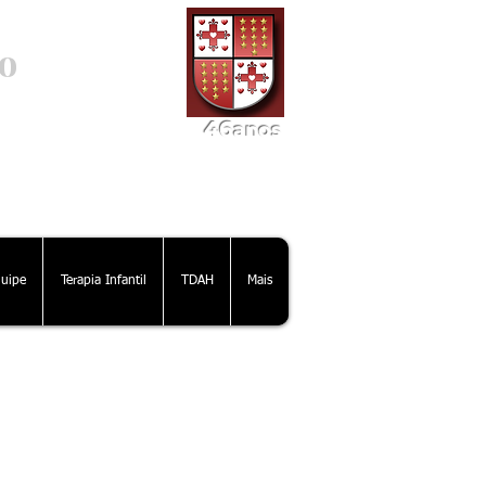
o
46
ano
s
uipe
Terapia Infantil
TDAH
Mais