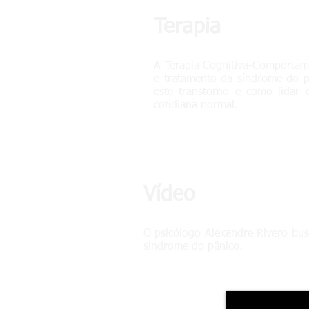
Terapia
A Terapia Cognitiva-Comportam
e tratamento da síndrome do p
este transtorno e como lidar
cotidiana normal.
Vídeo
O psicólogo Alexandre Rivero busc
síndrome do pânico.