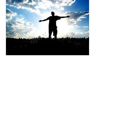
Jorge relata para o Terapeuta que
experimenta um alivio grande, a
angústia parece não mais visitá-lo,
no lugar do desconforto psicológico
fluem emoções. Jorge aceita-se
muto mais e afirma que falar de suas
experiências tem feito muito bem.
Os pensamentos estão mais claros e
racionais, desta forma constrói
metas futuras com um planejamento
focado em realizar seus objetivos. A
expressão facial mais leve, o corpo