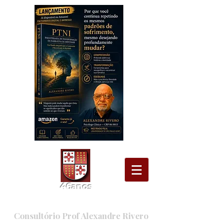
46
ano
s
Consultório Prof Alexandre Rivero