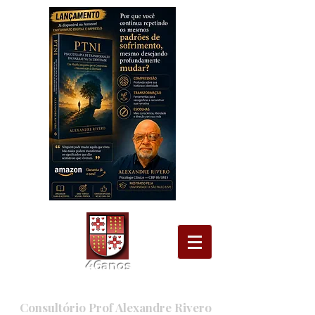
46
ano
s
Consultório Prof Alexandre Rivero