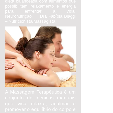
dieta balanceada com alimentos que
possibilitam relaxamento e energia
para enfrentar a vida
Neuronutrição. Dra Fabíola Biaggi
– Nutricionista/Massagista
A Massagem Terapêutica é um
conjunto de técnicas manuais
que visa relaxar, acalmar e
promover o equilíbrio do corpo e