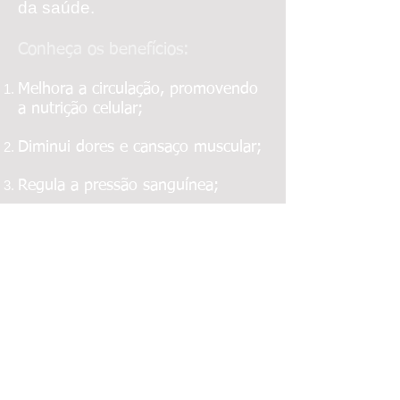
da saúde.
Conheça os benefícios:
Melhora a circulação, promovendo
a nutrição celular;
Diminui dores e cansaço muscular;
Regula a pressão sanguínea;
Elevação do hormônio oxitocina,
associado ao contentamento e a
confiança;
Diminui a insônia e previne o
envelhecimento;
Reduz ansiedade e tensão;
Produz sensação de bem-estar.