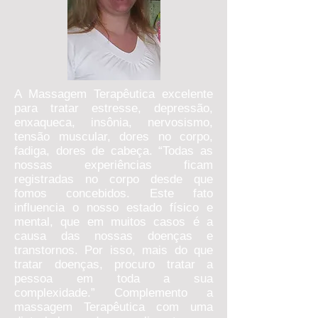
A Massagem Terapêutica excelente
para tratar estresse, depressão,
enxaqueca, insônia, nervosismo,
tensão muscular, dores no corpo,
fadiga, dores de cabeça. “Todas as
nossas experiências ficam
registradas no corpo desde que
fomos concebidos. Este fato
influencia o nosso estado físico e
mental, que em muitos casos é a
causa das nossas doenças e
transtornos. Por isso, mais do que
tratar doenças, procuro tratar a
pessoa em toda a sua
complexidade.” Complemento a
massagem Terapêutica com uma