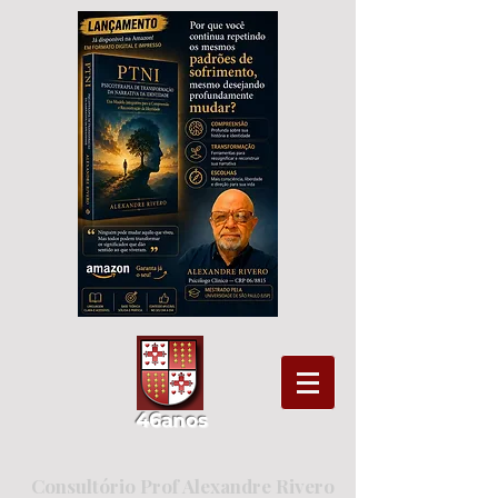
46
ano
s
Consultório Prof Alexandre Rivero