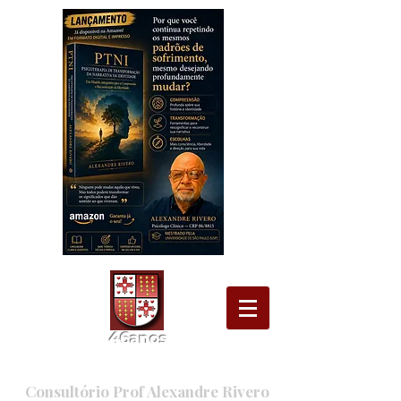
46
ano
s
Consultório Prof Alexandre Rivero