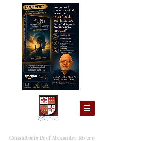
46
ano
s
Consultório Prof Alexandre Rivero